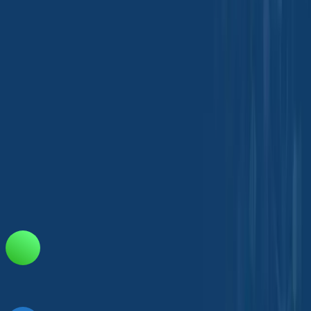
Tradeasia International Pte. Ltda
1422 Center - Centro Paulista 3, 14º andar
Av. Paulista 2064
São Paulo, 01311-200, Brasil
brazil@chemtradeasia.com
+55 11 2844 4169
Informações
Suporte ao cliente
PERGUNTAS FREQUENTES
Política de
privacidade
Termos e condições
Baixe nosso aplicativo móvel
Conecte-se conosco