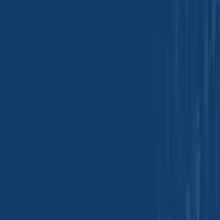
Ácido bórico (99,9% granular) - Perú
Origem
:
Peru
Número CAS
:
10043-35-3
Código HS
:
2810.00.20
Consultar agora